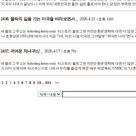
미국의 시대가 끝났으니 이제 우리 대한민국은 좋든 싫든 홀로서야 한다. 당장은 부족한 것이
2438.
몰락의 길을 가는 미국을 바라보면서
_
2026.4.21
/ 조회 1105
새 블로그 주소는 hohodang.tistory.com) 티스토리 블로그엔 자연순환운명학에 대한 
나 호호당은 1955년에 태어나서 지금 71세. 어린 시절 미국은 그야말로 “위대한 나라”였다. 
2437.
귀여운 처녀귀신
_
2026.4.17
/ 조회 791
새 블로그 주소는 hohodang.tistory.com) 티스토리 블로그엔 자연순환운명학에 대한 
드라마 도깨비에 처녀귀신으로 나와서 우리를 즐겁게 해준 배우 박경혜씨가 MBC 의 “나혼산‘
1
2
3
4
5
6
7
8
9
10
..
491
>>