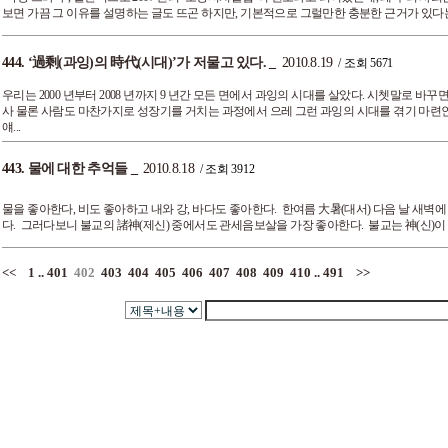
보면 가끔 그 이유를 설명하는 글도 뜨곤 하지만, 기본적으로 그럴만한 충분한 근거가 있다는 
444.
‘過剩(과잉)의 時代(시대)’가 저물고 있다.
_
2010.8.19
/ 조회 5671
우리는 2000 년부터 2008 년까지 9 년간 모든 면에서 과잉의 시대를 살았다. 시쳇말로 바꾸
사 물론 사람도 마찬가지로 성장기를 거치는 과정에서 으레 그런 과잉의 시대를 겪기 마련
얘...
443.
물에 대한 추억들
_
2010.8.18
/ 조회 3912
물을 좋아한다, 비도 좋아하고 내와 강, 바다도 좋아한다. 한여름 大暑(대서) 다음 날 새벽
다. 그러다보니 불교의 諸神(제신) 중에서도 관세음보살을 가장 좋아한다. 불교는 神(신)이 없
<<
1
..
401
402
403
404
405
406
407
408
409
410
..
491
>>