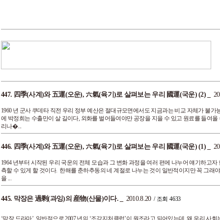
447.
四季(사계)와 五運(오운), 六氣(육기)로 살펴보는 우리 國運(국운) (2)
_
20
1960 년 군사 쿠데타 직전 우리 정부 예산은 절대규모면에서도 지금과는 비교 자체가 불가
에 박정희는 수출만이 살 길이다, 외화를 벌어들여야만 공장을 지을 수 있고 원료를 들여올 수 
리나�...
446.
四季(사계)와 五運(오운), 六氣(육기)로 살펴보는 우리 國運(국운) (1)
_
20
1964 년부터 시작된 우리 국운의 전체 모습과 그 변화 과정을 여러 편에 나누어 얘기하고자
측할 수 있게 할 것이다. 한해를 춘하추동의 네 계절로 나누는 것이 일반적이지만 꼭 그래야 
을 ...
445.
막장은 過剩(과잉)의 産物(산물)이다.
_
2010.8.20
/ 조회 4633
‘막장 드라마’, 일반적으로 2007 년의 ‘조강지처클럽’이 원조라고 되어있는데, 왜 우리 